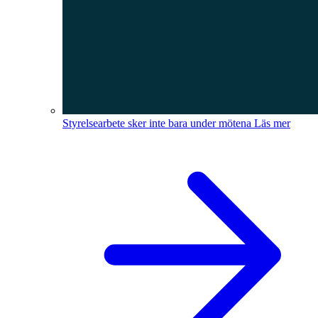
Styrelsearbete sker inte bara under mötena
Läs mer