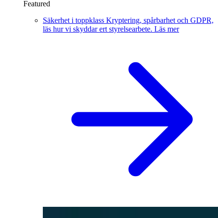
Featured
Säkerhet i toppklass
Kryptering, spårbarhet och GDPR,
läs hur vi skyddar ert styrelsearbete.
Läs mer