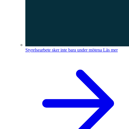
Styrelsearbete sker inte bara under mötena
Läs mer