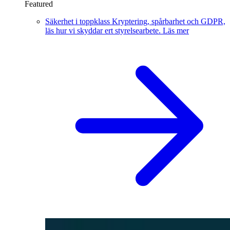
Featured
Säkerhet i toppklass
Kryptering, spårbarhet och GDPR,
läs hur vi skyddar ert styrelsearbete.
Läs mer