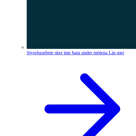
Styrelsearbete sker inte bara under mötena
Läs mer