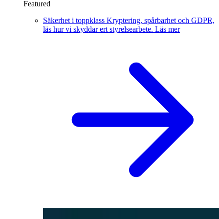
Featured
Säkerhet i toppklass
Kryptering, spårbarhet och GDPR,
läs hur vi skyddar ert styrelsearbete.
Läs mer